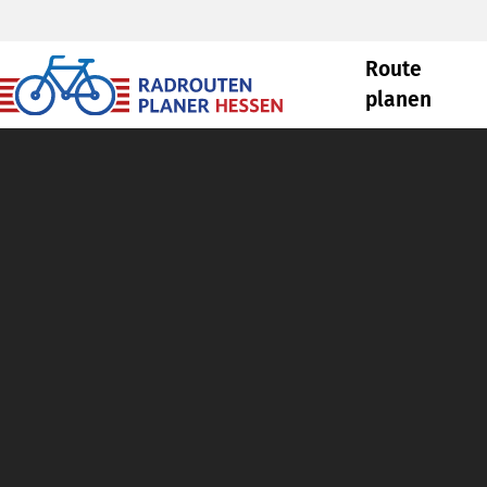
Route
planen