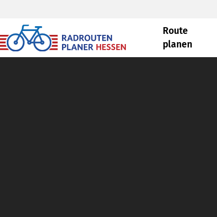
Route
planen