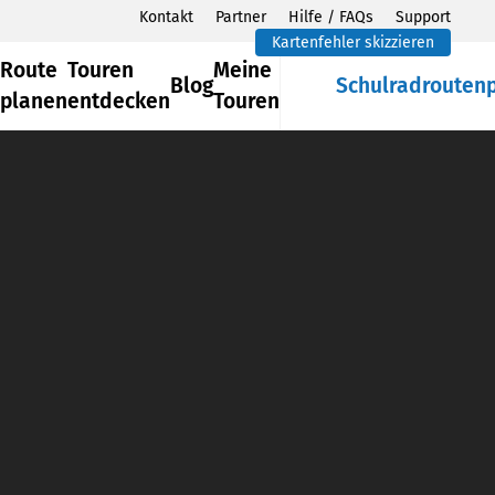
Kontakt
Partner
Hilfe / FAQs
Support
Kartenfehler skizzieren
Route
Touren
Meine
Blog
Schulradrouten
planen
entdecken
Touren