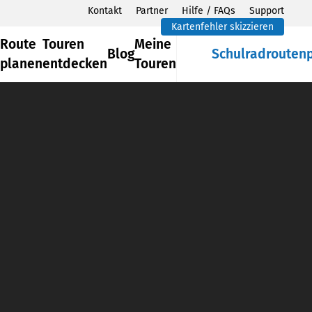
Kontakt
Partner
Hilfe / FAQs
Support
Kartenfehler skizzieren
Route
Touren
Meine
Blog
Schulradrouten
planen
entdecken
Touren