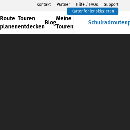
Kontakt
Partner
Hilfe / FAQs
Support
Kartenfehler skizzieren
Route
Touren
Meine
Blog
Schulradrouten
planen
entdecken
Touren