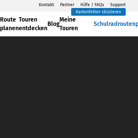
Kontakt
Partner
Hilfe / FAQs
Support
Kartenfehler skizzieren
Route
Touren
Meine
Blog
Schulradrouten
planen
entdecken
Touren