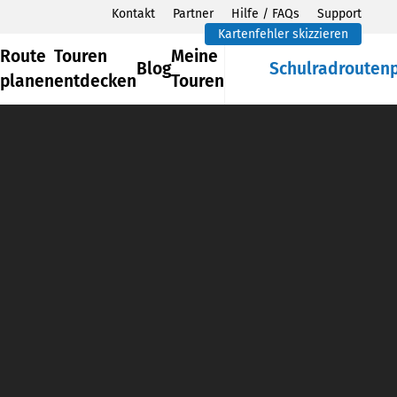
Kontakt
Partner
Hilfe / FAQs
Support
Kartenfehler skizzieren
Route
Touren
Meine
Blog
Schulradrouten
planen
entdecken
Touren