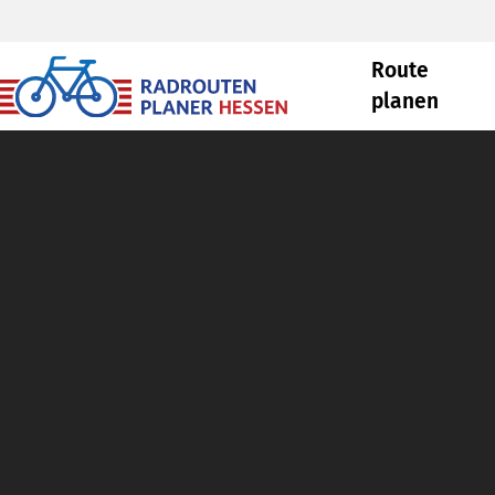
Route
planen