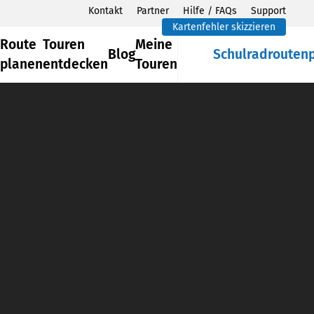
Kontakt
Partner
Hilfe / FAQs
Support
Kartenfehler skizzieren
Route
Touren
Meine
Blog
Schulradrouten
planen
entdecken
Touren