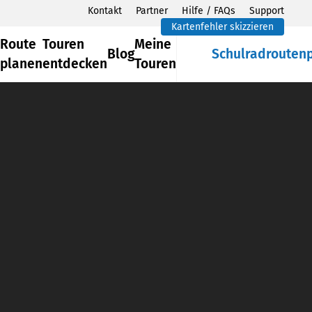
Kontakt
Partner
Hilfe / FAQs
Support
Kartenfehler skizzieren
Route
Touren
Meine
Blog
Schulradrouten
planen
entdecken
Touren