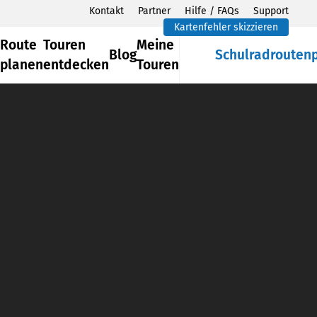
Kontakt
Partner
Hilfe / FAQs
Support
Kartenfehler skizzieren
Route
Touren
Meine
Blog
Schulradrouten
planen
entdecken
Touren