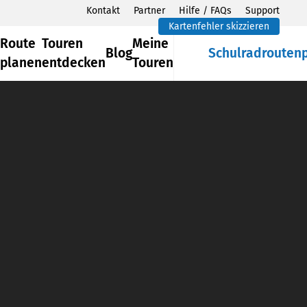
Kontakt
Partner
Hilfe / FAQs
Support
Kartenfehler skizzieren
Route
Touren
Meine
Blog
Schulradrouten
planen
entdecken
Touren