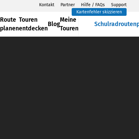
Kontakt
Partner
Hilfe / FAQs
Support
Kartenfehler skizzieren
Route
Touren
Meine
Blog
Schulradrouten
planen
entdecken
Touren