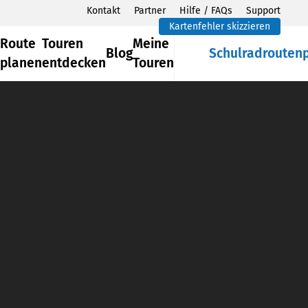
Kontakt
Partner
Hilfe / FAQs
Support
Kartenfehler skizzieren
Route
Touren
Meine
Blog
Schulradrouten
planen
entdecken
Touren