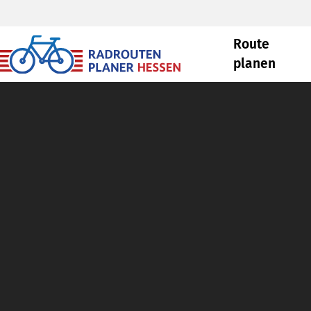
Route
planen