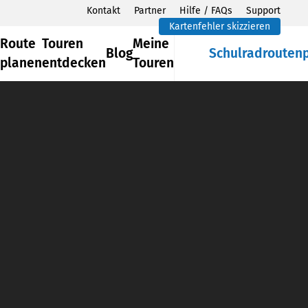
Kontakt
Partner
Hilfe / FAQs
Support
Kartenfehler skizzieren
Route
Touren
Meine
Blog
Schulradrouten
planen
entdecken
Touren