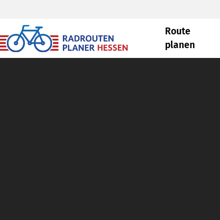
Route
planen