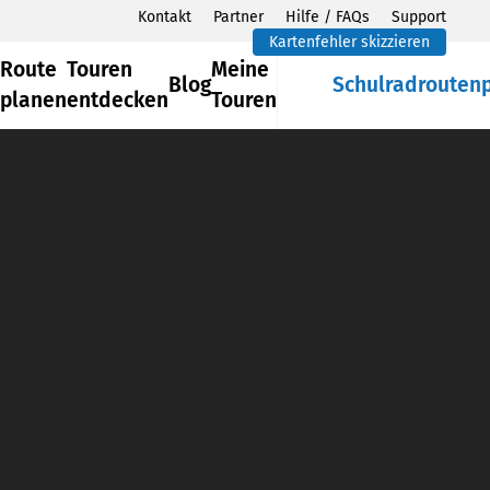
Kontakt
Partner
Hilfe / FAQs
Support
Kartenfehler skizzieren
Route
Touren
Meine
Blog
Schulradrouten
planen
entdecken
Touren