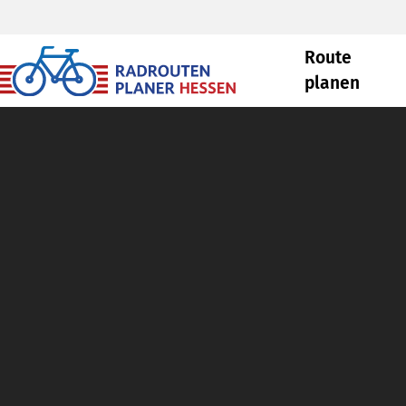
Route
planen