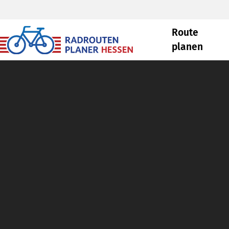
Route
planen