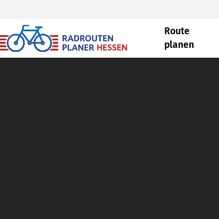
Route
planen