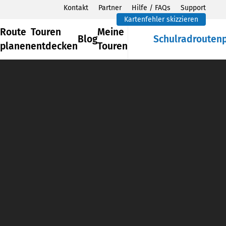
Kontakt
Partner
Hilfe / FAQs
Support
Kartenfehler skizzieren
Route
Touren
Meine
Blog
Schulradrouten
planen
entdecken
Touren