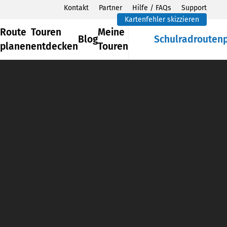
Kontakt
Partner
Hilfe / FAQs
Support
Kartenfehler skizzieren
Route
Touren
Meine
Blog
Schulradrouten
planen
entdecken
Touren