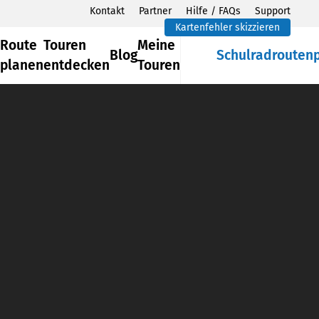
Kontakt
Partner
Hilfe / FAQs
Support
Kartenfehler skizzieren
Route
Touren
Meine
Blog
Schulradrouten
planen
entdecken
Touren