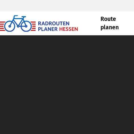
Route
planen