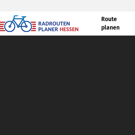
Route
planen