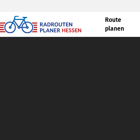
Route
planen