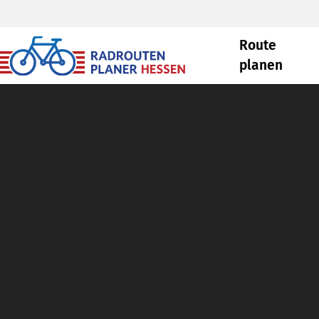
Route
planen