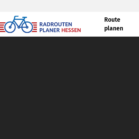
Route
planen