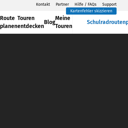
Kontakt
Partner
Hilfe / FAQs
Support
Kartenfehler skizzieren
Route
Touren
Meine
Blog
Schulradrouten
planen
entdecken
Touren