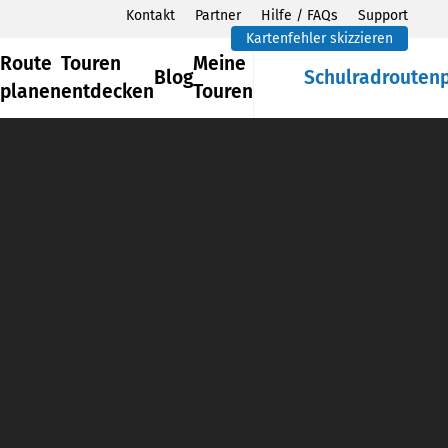
Kontakt
Partner
Hilfe / FAQs
Support
Kartenfehler skizzieren
Route
Touren
Meine
Blog
Schulradrouten
planen
entdecken
Touren