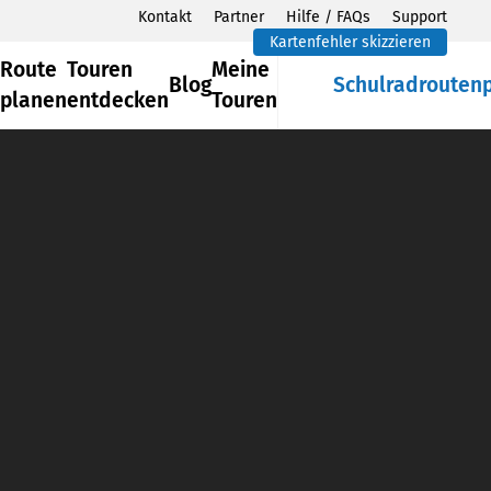
Kontakt
Partner
Hilfe / FAQs
Support
Kartenfehler skizzieren
Route
Touren
Meine
Blog
Schulradrouten
planen
entdecken
Touren