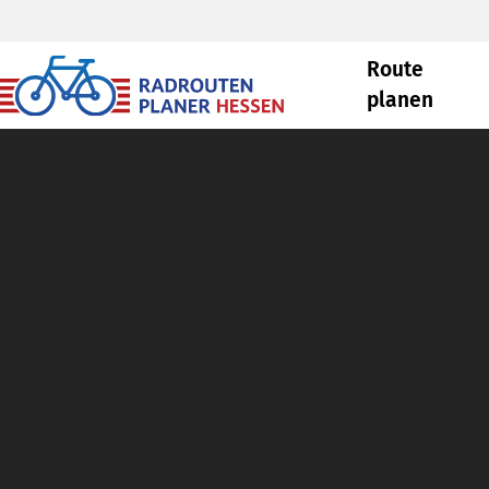
Route
planen