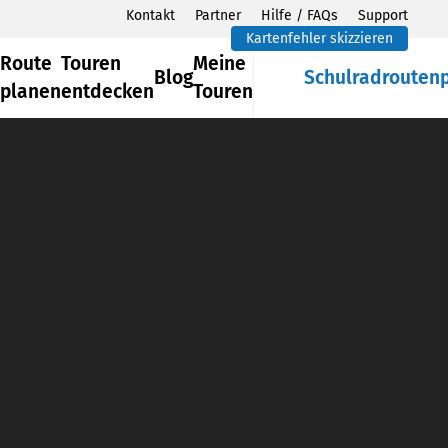
Kontakt
Partner
Hilfe / FAQs
Support
Kartenfehler skizzieren
Route
Touren
Meine
Blog
Schulradrouten
planen
entdecken
Touren