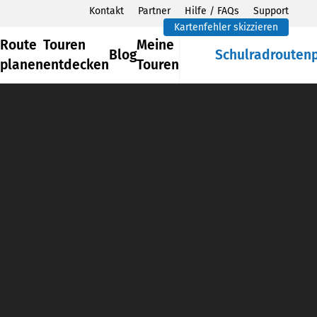
Kontakt
Partner
Hilfe / FAQs
Support
Kartenfehler skizzieren
Route
Touren
Meine
Blog
Schulradrouten
planen
entdecken
Touren