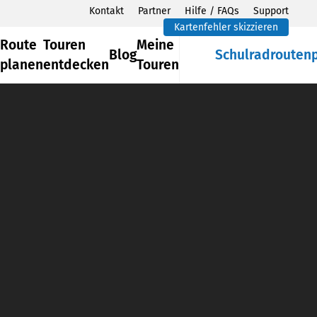
Kontakt
Partner
Hilfe / FAQs
Support
Kartenfehler skizzieren
Route
Touren
Meine
Blog
Schulradrouten
planen
entdecken
Touren