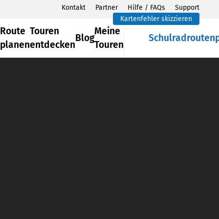
Kontakt
Partner
Hilfe / FAQs
Support
Kartenfehler skizzieren
Route
Touren
Meine
Blog
Schulradrouten
planen
entdecken
Touren