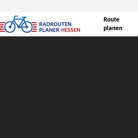
Route
planen