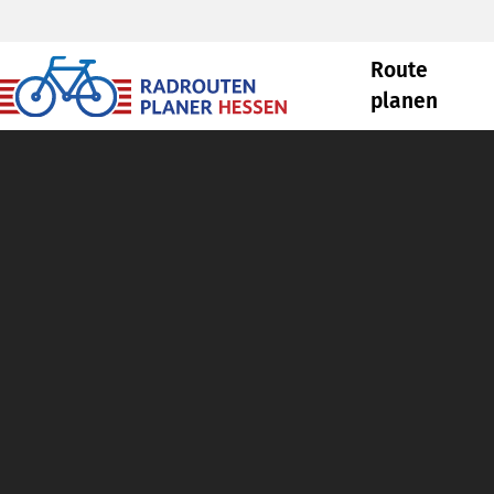
Route
planen