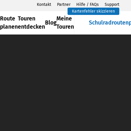
Kontakt
Partner
Hilfe / FAQs
Support
Kartenfehler skizzieren
Route
Touren
Meine
Blog
Schulradrouten
planen
entdecken
Touren