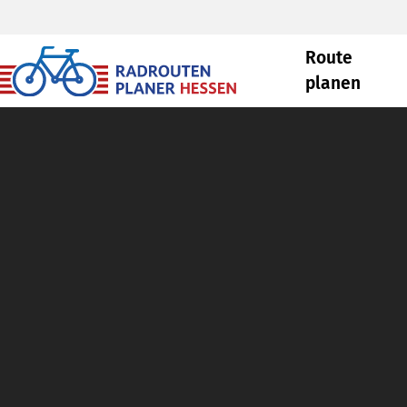
Route
planen