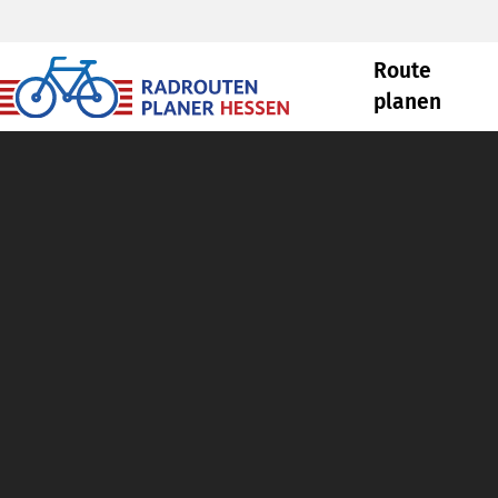
Route
planen