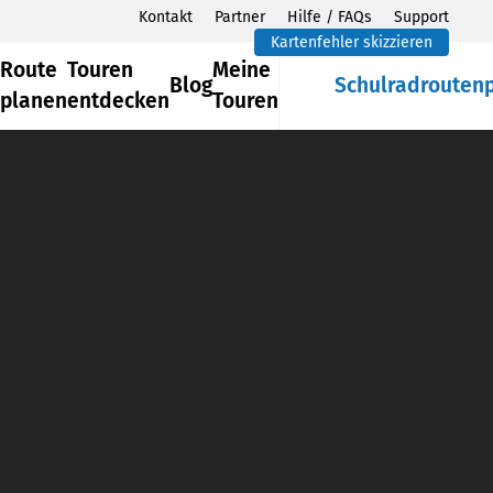
Kontakt
Partner
Hilfe / FAQs
Support
Kartenfehler skizzieren
Route
Touren
Meine
Blog
Schulradrouten
planen
entdecken
Touren