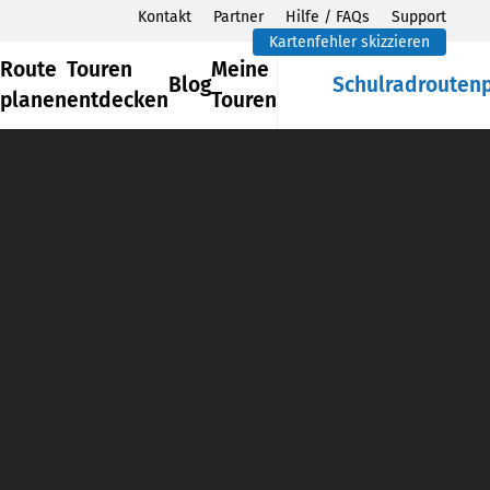
Kontakt
Partner
Hilfe / FAQs
Support
Kartenfehler skizzieren
Route
Touren
Meine
Blog
Schulradrouten
planen
entdecken
Touren