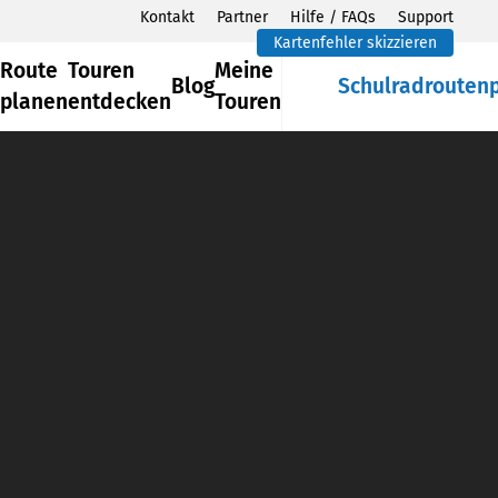
Kontakt
Partner
Hilfe / FAQs
Support
Kartenfehler skizzieren
Route
Touren
Meine
Blog
Schulradrouten
planen
entdecken
Touren