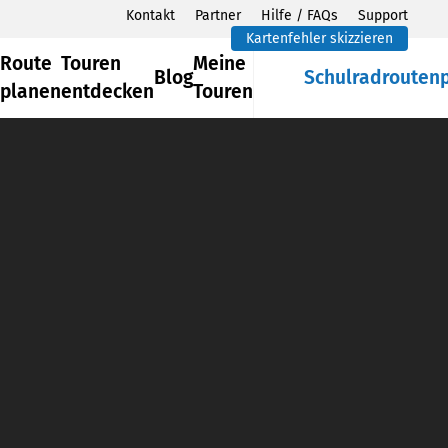
Kontakt
Partner
Hilfe / FAQs
Support
Kartenfehler skizzieren
Route
Touren
Meine
Blog
Schulradrouten
planen
entdecken
Touren