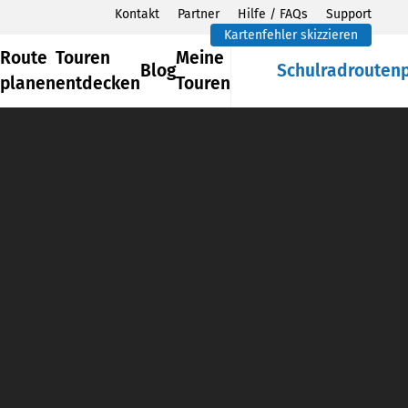
Kontakt
Partner
Hilfe / FAQs
Support
Kartenfehler skizzieren
Route
Touren
Meine
Blog
Schulradrouten
planen
entdecken
Touren