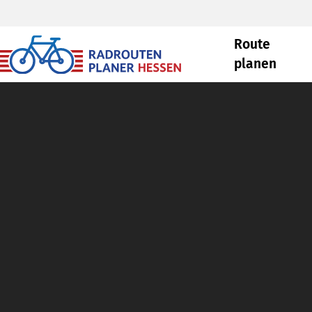
Route
planen