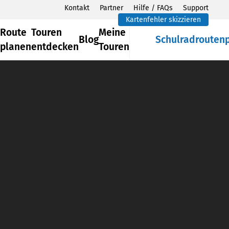
Kontakt
Partner
Hilfe / FAQs
Support
Kartenfehler skizzieren
Route
Touren
Meine
Blog
Schulradrouten
planen
entdecken
Touren