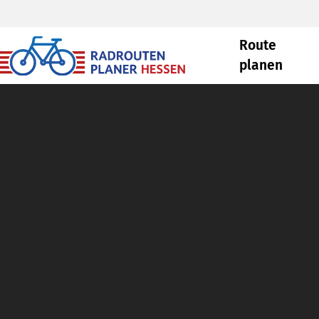
Route
planen